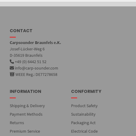
CONTACT
Carpsounder Braunfels e.K.
Josef-Lücker-Weg 6
D-35619 Braunfels
+49 (0) 6442 51 52
info@carp-sounder.com
WEEE Reg.: DE77278658
INFORMATION
CONFORMITY
Shipping & Delivery
Product Safety
Payment Methods
Sustainability
Returns
Packaging Act
Premium Service
Electrical Code