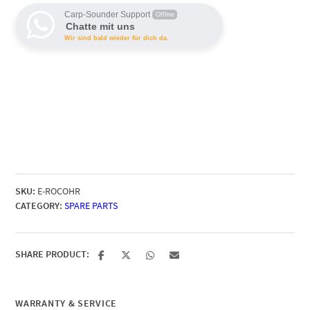
for
ROC
Carp-Sounder Support
Offline
Chatte mit uns
Bite
Wir sind bald wieder für dich da.
Indicators
quantity
Cassy KI Chat
AI Agent
Hallo! Ich bin Cassy – freundlich, zuverlässig und rund um die
Uhr für dich da. Frag mich einfach, wobei ich helfen kann.
SKU:
E-ROCOHR
CATEGORY:
SPARE PARTS
SHARE PRODUCT:
WARRANTY & SERVICE