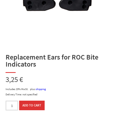
Replacement Ears for ROC Bite
Indicators
3,25
€
Includes 19% MwSt.
plus
shipping
Delivery Time: not specified
Replacement
ADD TO CART
Ears