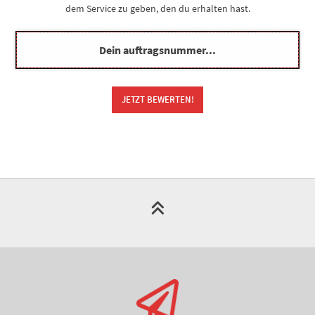
dem Service zu geben, den du erhalten hast.
Cassy KI Chat
AI Agent
Hallo! Ich bin Cassy – freundlich, zuverlässig und rund um die
Uhr für dich da. Frag mich einfach, wobei ich helfen kann.